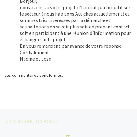
Bonjour,
nous avons vu votre projet d’habitat participatif sur
le secteur ( nous habitons Attiches actuellement) et
sommes très intéressés par la démarche et
souhaiterions en savoir plus soit en prenant contact
soit en participant à une réunion d’information pour
échanger sur le projet.
En vous remerciant par avance de votre réponse.
Cordialement.
Nadine et José
Les commentaires sont fermés.
Parcourir les articles
Article précédent
CA BOSSE, ÇA BOSSE…
RETOUR À LA LISTE DES 