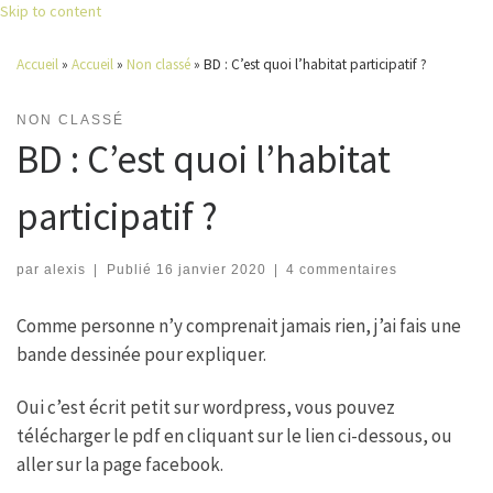
Skip to content
Accueil
»
Accueil
»
Non classé
»
BD : C’est quoi l’habitat participatif ?
NON CLASSÉ
BD : C’est quoi l’habitat
participatif ?
par
alexis
|
Publié
16 janvier 2020
|
4 commentaires
Comme personne n’y comprenait jamais rien, j’ai fais une
bande dessinée pour expliquer.
Oui c’est écrit petit sur wordpress, vous pouvez
télécharger le pdf en cliquant sur le lien ci-dessous, ou
aller sur la page facebook.