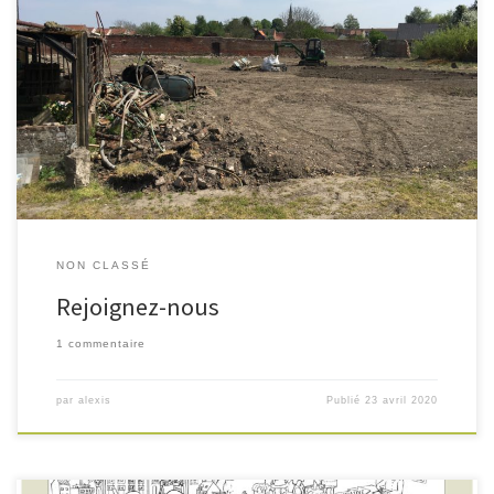
Annonce, à Lallaing (59), Janvier-Juin 2020 Habitants cherchent autres
habitants sympas et motivés souhaitant se joindre à ce projet
d’autopromotion, pour construire un groupe de 10 maisons de village,
dans un grand jardin paysager, en copropriété et en toute simplicité.
Famille, célibataire, jeune, moins jeune, timide, fêtard, entrepreneur,
ouvier, sportif, […]
NON CLASSÉ
Rejoignez-nous
1 commentaire
par
alexis
Publié
23 avril 2020