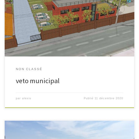
Le dernière nouvelle en date est une mauvais tour joué par la
municipalité de Lallaing. Celle-ci profitant de la révision du PLU a
répondu à la demande de permis d’aménager par un sursis à statuer le
temps qu’elle termine ce PLU et qu’elle puisse classer le terrain du projet
en […]
NON CLASSÉ
veto municipal
par
alexis
Publié
11 décembre 2020