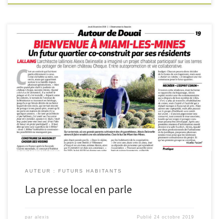
Quelques petites approximations (il n’y a pas qu’à Villeneuve d’Ascq
qu’on trouve ce type de projet, c’est en tant qu’habitant
que je lance le projet ), contresens (les rénovations de corons sont
nombreuses et de qualité pour certaines depuis ces dernières années) et
oublis (appel à candidature) et surtout ce n’est pas un truc […]
AUTEUR : FUTURS HABITANTS
La presse local en parle
par
alexis
Publié
24 octobre 2019