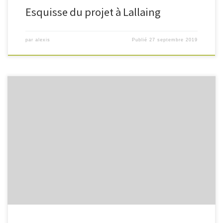
Esquisse du projet à Lallaing
par
alexis
Publié
27 septembre 2019
Ce concept n'est pas nouveau, dans la région des programmes ont vu
le jour dès les années 80 et continuent de faire le bonheur de leurs
habitants. Mais un nouveau décret de 2015 issu de la loi ALUR améliore,
facilite et sécurise grandement ce type de montage pour la
construction de nouveaux logements, du simple achat groupé en
autopromotion à la création d'une société coopérative d'habitant.