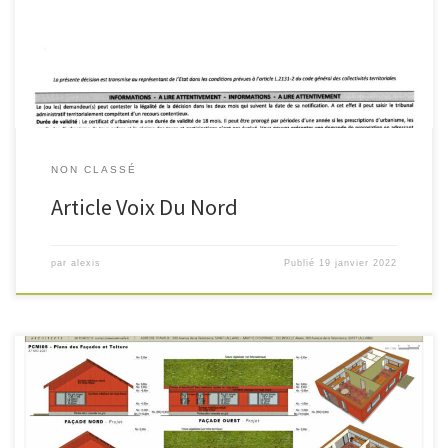
son blocage par l’argument que le terrain serait actuellement
inconstructible : ceci est un mensonge.Dans le PLU actuellement […]
NON CLASSÉ
Article Voix Du Nord
par
alexis
Publié
19 janvier 2022
Le projet est toujours en stand-by suite au blocage par la municipalité
de Lallaing, qui refuse tout compromis. 2 demandes de permis de