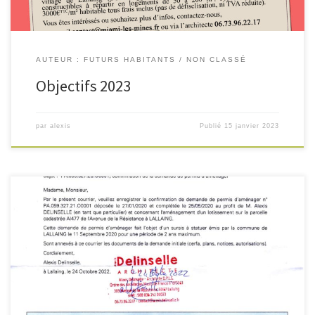
AUTEUR : FUTURS HABITANTS
NON CLASSÉ
Objectifs 2023
par
alexis
Publié
15 janvier 2023
Mise à jour du 20 Mars 2023 : 3 rapports d’huissier de constat
d’affichage l’affichage du panneau de permis d’aménager en limite du
terrain pendant 2 mois = fin du délai de recours possible par les tiers Ci-
dessous, les liens de téléchargement des fichiers PDF du dossier
complet de demande […]