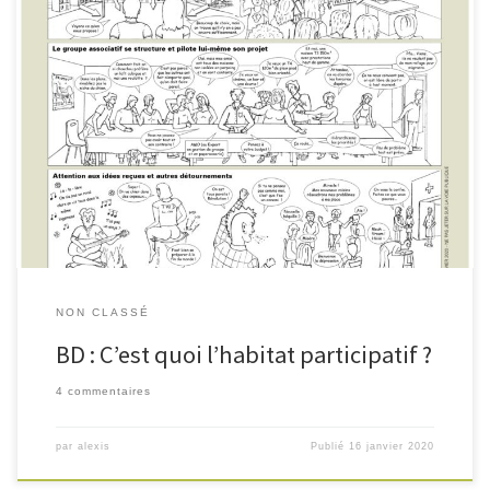
Comme personne n’y comprenait jamais rien, j’ai fais une bande
dessinée pour expliquer. Oui c’est écrit petit sur wordpress, vous pouvez
télécharger le pdf en cliquant sur le lien ci-dessous, ou aller sur la page
facebook. Alexis Janvier 2020
NON CLASSÉ
BD : C’est quoi l’habitat participatif ?
4 commentaires
par
alexis
Publié
16 janvier 2020