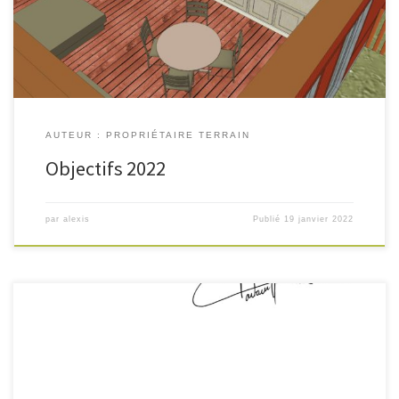
l’avocat Gauthier JAMAIS de Lille Nous avons également l’intention
d’utiliser tout les recours possibles contre le PLU à venir si […]
AUTEUR : PROPRIÉTAIRE TERRAIN
Objectifs 2022
par
alexis
Publié
19 janvier 2022
Encore merci au journaliste B. Bussière d’avoir relayé notre appel à
l’aide pour trouver une solution pour débloquer le projet. Pour
répondre à la réponse de l’équipe municipale de Lallaing, qui motive