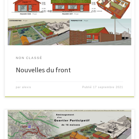
construire ont été déposées en mai 2021 et août 2021 sur la parcelle de
mes parents. Le résultat est à nouveau 2 sursis à statuer. Vis-à-vis du
[…]
NON CLASSÉ
Nouvelles du front
par
alexis
Publié
17 septembre 2021