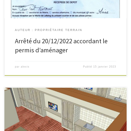
AUTEUR : PROPRIÉTAIRE TERRAIN
Arrêté du 20/12/2022 accordant le
permis d’aménager
par
alexis
Publié
15 janvier 2023
Recours contre le blocages des demande de permis de construire : 2
requêtes au tribunal administratif de Lille sont en cours (correspondant
aux 2 parcelles/propriétaires différents). Nous somme représentés par