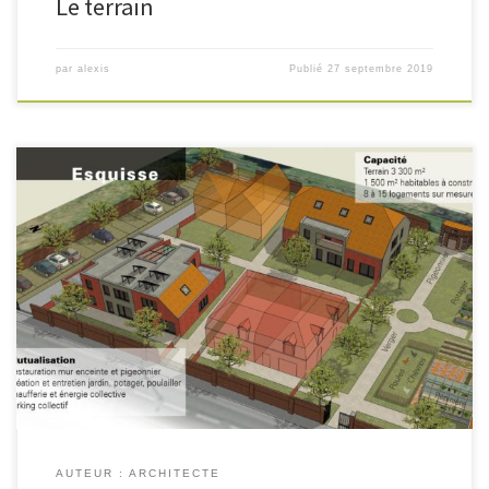
Le terrain
par
alexis
Publié
27 septembre 2019
Une première étude de faisabilité, réalisée par un architecte, permet
d'évaluer les différentes contraintes techniques et financières du site,
mais aussi sa capacité, c’est-à-dire le nombre de logement que l'on
peut y construire. Elle définie un point de départ pour que la réflexion
avec les futurs habitants candidats parte dans le bon sens, mais à ce
stade tout peut encore évoluer.
AUTEUR : ARCHITECTE