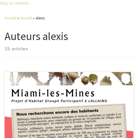
Skip to content
Accueil
»
Accueil
»
alexis
Auteurs
alexis
15 articles
Tout est dit dans la mise à jour du flyer ci-dessous. C’est à contre coeur,
à l’issu du bout du bout des délais à son avantage, avec une procédure
en instance au Tribunal Administratif de Lille qui n’a toujours pas
statué, que la municipalité de Lallaing a finalement accordé fin […]